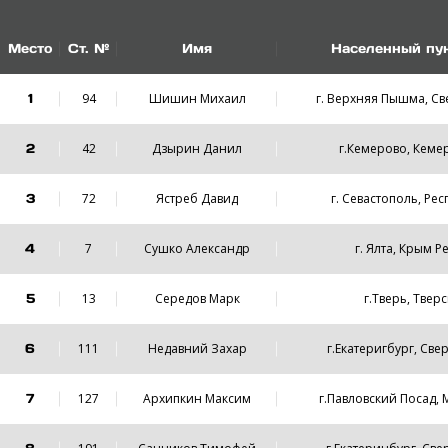
Место
Ст. №
Имя
Населенный пун
1
94
Шишин Михаил
г. Верхняя Пышма, Св
2
42
Дзырин Данил
г.Кемерово, Кеме
3
72
Ястреб Давид
г. Севастополь, Ре
4
7
Сушко Александр
г. Ялта, Крым 
5
13
Cередов Марк
г.Тверь, Тверс
6
111
Недавний Захар
г.Екатеригбург, Све
7
127
Архипкин Максим
г.Павловский Посад, 