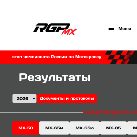
Меню
этап чемпионата России по Мотокроссу
Результаты
Документы и протоколы
Сводная таблица МХ-5
МХ-50
МХ-65м
МХ-65ю
МХ-85
М