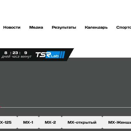
Новости
Медиа
Результаты
Календарь
Спорт
8
:
23
:
9
дней
часа
минут
0
Х-125
МХ-1
МХ-2
МХ-открытый
MX-Женщ