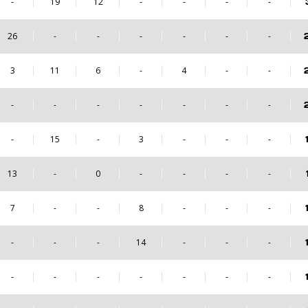
-
19
12
-
-
-
-
26
-
-
-
-
-
-
3
11
6
-
4
-
-
-
-
-
-
-
-
-
-
15
-
3
-
-
-
13
-
0
-
-
-
-
7
-
-
8
-
-
-
-
-
-
14
-
-
-
-
-
-
-
-
-
-