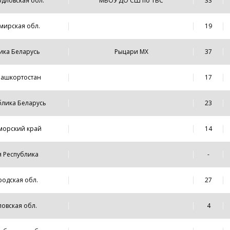
рдловская обл.
МБОУ ДО СШ по ТВС
33
мирская обл.
19
лика Беларусь
Рыцари МХ
37
 Башкортостан
17
блика Беларусь
23
иморский край
14
ая Республика
-
родская обл.
27
ловская обл.
4