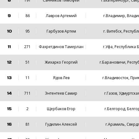
8
191
Санников Тимофей
г.Екатеринбург, Све
9
86
Лавров Артемий
г.Владимир, Влади
10
95
Гарбузов Артем
г. Витебск, Респуб
11
271
Фахретдинов Тамерлан
г.Уфа, Республика
12
51
Жихарко Георгий
г.Барановичи, Респу
13
11
Ядов Лев
г.Владивосток, Пр
14
711
Энтентеев Самир
г.Газов, Удмуртск
15
2
Щербаков Егор
г.Белгород, Белго
16
81
Гудилин Алексей
г.Арамиль, Сверд