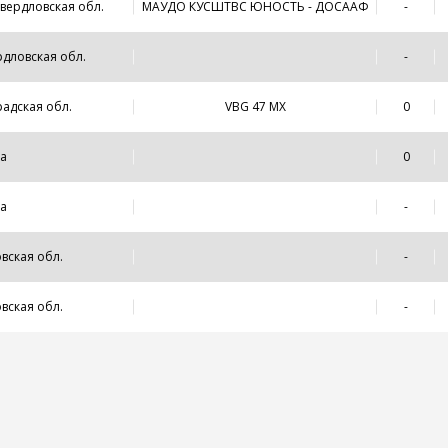
Свердловская обл.
МАУДО КУСШТВС ЮНОСТЬ - ДОСААФ
-
рдловская обл.
-
радская обл.
VBG 47 MX
0
ва
0
ва
-
овская обл.
-
овская обл.
-