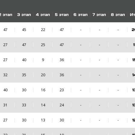
2
этап
3
этап
4
этап
5
этап
6
этап
7
этап
8
этап
Ит
47
45
22
47
-
-
-
2
27
47
25
47
-
-
-
1
27
40
9
36
-
-
-
1
32
35
20
36
-
-
-
1
40
30
16
23
-
-
-
1
31
33
14
24
-
-
-
1
27
30
13
30
-
-
-
1