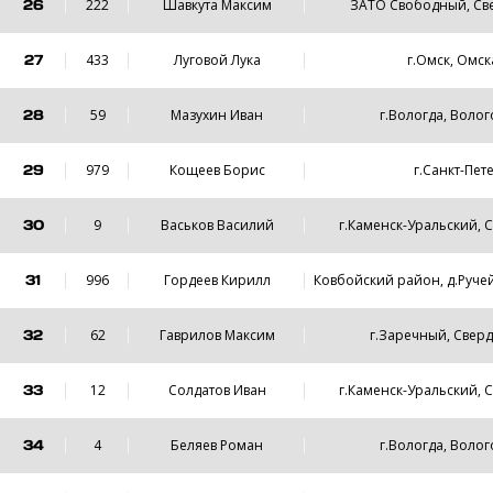
26
222
Шавкута Максим
ЗАТО Свободный, Све
27
433
Луговой Лука
г.Омск, Омск
28
59
Мазухин Иван
г.Вологда, Волог
29
979
Кощеев Борис
г.Санкт-Пет
30
9
Васьков Василий
г.Каменск-Уральский, 
31
996
Гордеев Кирилл
Ковбойский район, д.Руче
32
62
Гаврилов Максим
г.Заречный, Сверд
33
12
Солдатов Иван
г.Каменск-Уральский, 
34
4
Беляев Роман
г.Вологда, Волог