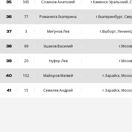
35
565
Созинов Анатолий
г.Каменск-Уральский, 
36
77
Романюта Екатерина
г.Екатеринбург, Све
37
3
Мигунов Лев
г.Выборг, Ленинг
38
69
Ушаков Василий
г.Моск
39
20
Нуфер Лев
г.Моск
40
152
Майоров Матвей
г.Зарайск, Моск
41
15
Семелев Андрей
г.Зарайск, Моск