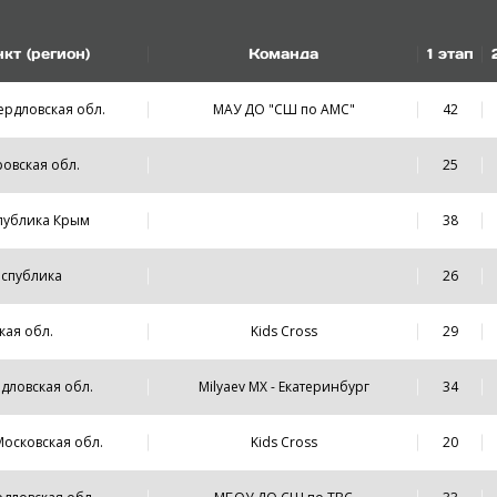
кт (регион)
Команда
1
этап
ердловская обл.
МАУ ДО "СШ по АМС"
42
ровская обл.
25
спублика Крым
38
Республика
26
кая обл.
Kids Cross
29
рдловская обл.
Milyaev MX - Екатеринбург
34
Московская обл.
Kids Cross
20