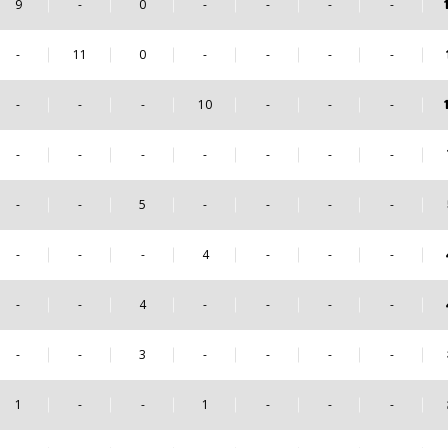
9
-
0
-
-
-
-
-
11
0
-
-
-
-
-
-
-
10
-
-
-
-
-
-
-
-
-
-
-
-
5
-
-
-
-
-
-
-
4
-
-
-
-
-
4
-
-
-
-
-
-
3
-
-
-
-
1
-
-
1
-
-
-