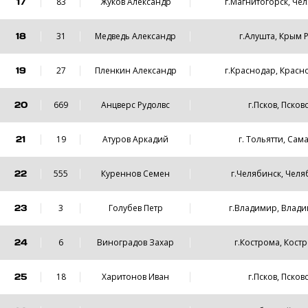
17
83
Жуков Александр
г.Магнитогорск, Че
18
31
Медведь Александр
г.Алушта, Крым 
19
27
Пленкин Александр
г.Краснодар, Красн
20
669
Анцверс Рудолвс
г.Псков, Псков
21
19
Атуров Аркадий
г. Тольятти, Сам
22
555
Куреннов Семен
г.Челябинск, Челя
23
3
Голубев Петр
г.Владимир, Влади
24
6
Виноградов Захар
г.Кострома, Кост
25
18
Харитонов Иван
г.Псков, Псков