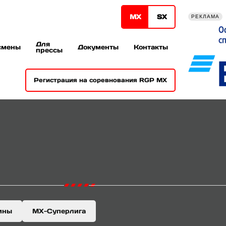
МХ
SХ
РЕКЛАМА
Для
смены
Документы
Контакты
прессы
Регистрация на соревнования RGP MX
ины
MX-Суперлига