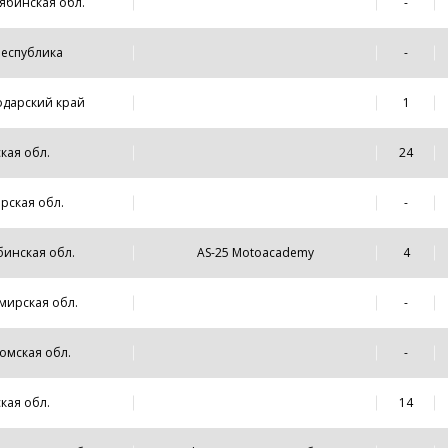
лябинская обл.
-
Республика
-
одарский край
1
ская обл.
24
арская обл.
-
бинская обл.
AS-25 Motoacademy
4
мирская обл.
-
ромская обл.
-
ская обл.
14