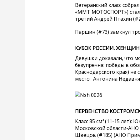
Ветеранский класс собрал
«ММТ МОТОСПОРТ») стал 
третий Андрей Птахин (#
Паршин (#73) замкнул тр
КУБОК РОССИИ. ЖЕНЩИНЫ
Девушки доказали, что мо
безупречна: победы в обо
Краснодарского края) не 
место. Антонина Недавняя
ПЕРВЕНСТВО КОСТРОМСКО
Класс 85 см³ (11-15 лет)
Московской области-АНО 
Швецов (#185) (АНО Прим