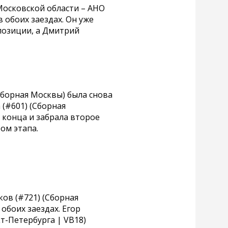
Московской области – АНО
обоих заездах. Он уже
позиции, а Дмитрий
Сборная Москвы) была снова
 (#601) (Сборная
о конца и забрала второе
ом этапа.
ков (#721) (Сборная
боих заездах. Егор
т-Петербурга | VB18)