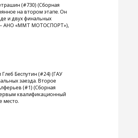
етрашин (#730) (Сборная
рянное на втором этапе. Он
зде и двух финальных
ти – АНО «ММТ МОТОСПОРТ»),
Глеб Беспутин (#24) (ГАУ
альных заезда. Второе
Алферьев (#1) (Сборная
 первым квалификационный
 место.