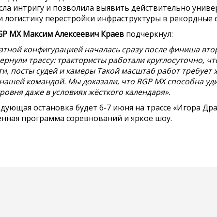
сла интригу и позволила выявить действительно униве
 логистику перестройки инфраструктуры в рекордные ср
GP MX Максим Алексеевич Краев
подчеркнул:
ратной конфигурацией началась сразу после финиша втор
ернули трассу: трактористы работали круглосуточно, ч
ти, посты судей и камеры Такой масштаб работ требует
 нашей командой. Мы доказали, что RGP MX способна уди
овня даже в условиях жёсткого календаря».
дующая остановка будет 6-7 июня на трассе «Игора Др
енная программа соревнований и яркое шоу.