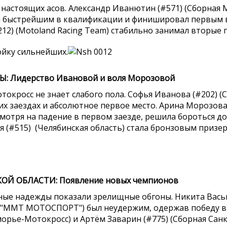
 настоящих асов. Александр Иванютин (#571) (Сборная 
быстрейшим в квалификации и финишировал первым в 
212) (Motoland
Racing
Team
) стабильно занимал вторые 
ойку сильнейших.
: Лидерство Ивановой и воля Морозовой
токросс не знает слабого пола. Софья Иванова (#202) (
их заездах и абсолютное первое место. Арина Морозова
смотря на падение в первом заезде, решила бороться д
 (#515) (Челябинская область) стала бронзовым призер
Й ОБЛАСТИ: Появление новых чемпионов
: Юные надежды показали зрелищные обгоны. Никита Вась
"ММТ МОТОСПОРТ") был неудержим, одержав победу в о
орье-Мотокросс) и Артём Заварин (#775) (Сборная Санк