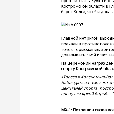
прошли этапы Кубка Росси
Костромской области в кла
берег Волги, чтобы доказ
Главной интригой выходн
поехали в противоположн
точек торможения. Зрите
доказывать свой класс за
На церемонии награжден
спорту Костромской обла
«Трасса в Красном-на-Во
Наблюдать за тем, как г
ценителей спорта. Костро
арену для яркой борьбы. 
МХ-1: Петрашин снова во