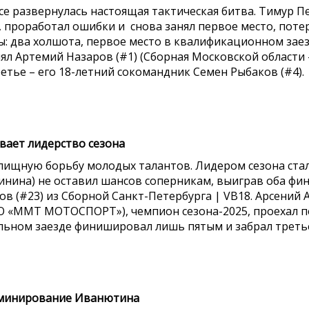
е развернулась настоящая тактическая битва. Тимур П
, проработал ошибки и снова занял первое место, поте
лы: два холшота, первое место в квалификационном зае
анял Артемий Назаров (#1) (Сборная Московской облас
ретье – его 18-летний сокомандник Семен Рыбаков (#4).
вает лидерство сезона
елищную борьбу молодых талантов. Лидером сезона стал 
инина) не оставил шансов соперникам, выиграв оба фин
ов (#23) из Сборной Санкт-Петербурга |
VB
18. Арсений 
НО «ММТ МОТОСПОРТ»), чемпион сезона-2025, проехал
альном заезде финишировал лишь пятым и забрал третье
оминирование Иванютина