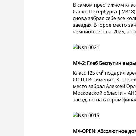
В самом престижном класс
Санкт-Петербурга | VB18)
снова забрал себе все ко
заездах. Второе место з
чемпион сезона-2025, а т
МХ-2: Глеб Беспутин выры
Класс 125 см³ подарил зр
СО ЦТВС имени С.К. Щерб
место забрал Алексей Орл
Московской области – А
заезд, но на втором фин
МХ-OPEN: Абсолютное д