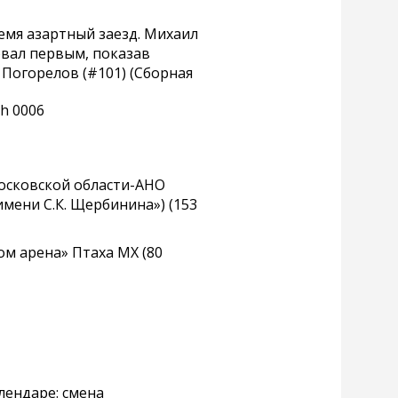
ремя азартный заезд. Михаил
ровал первым, показав
Погорелов (#101) (Сборная
Московской области-АНО
мени С.К. Щербинина») (153
ом арена» Птаха МХ (80
лендаре: смена