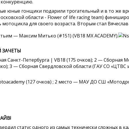
 конкуренцию.
 Самые юные гонщики подарили трогательный и в то же в
осковской области - Flower of life racing team) финиши
мотоцикла для своего возраста. Вторым стал Вячеслав 
ретьим — Максим Митько (#151) (VB18 MX ACADEMY).
 ЗАЧЕТЫ
ая Санкт-Петербурга | VB18 (175 очков); 2 — Сборная 
о); 3 — Сборная Свердловской области (ГАУ СО «ЦТВС и
otoacademy (127 очков) ; 2 место — МАУ ДО СШ «Мотодр
АЙВ!
ердил статус одного из самых технически сложных в ка