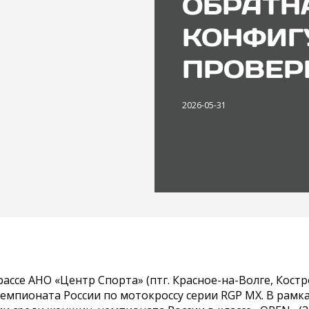
ОБРАТН
КОНФИГ
ПРОВЕР
2026-05-31
трассе АНО «Центр Спорта» (птг. Красное-на-Волге, Костр
емпионата России по мотокроссу серии RGP MX. В рамка