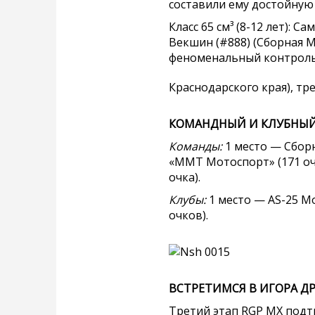
составили ему достойную
Класс 65 см³ (8-12 лет):
Векшин (#888) (Сборная М
феноменальный контроль 
Краснодарского края), т
КОМАНДНЫЙ И КЛУБНЫЙ
Команды:
1 место — Сборн
«ММТ Мотоспорт» (171 очк
очка).
Клубы:
1 место — AS-25 M
очков).
ВСТРЕТИМСЯ В ИГОРА ДР
Третий этап RGP MX подтв