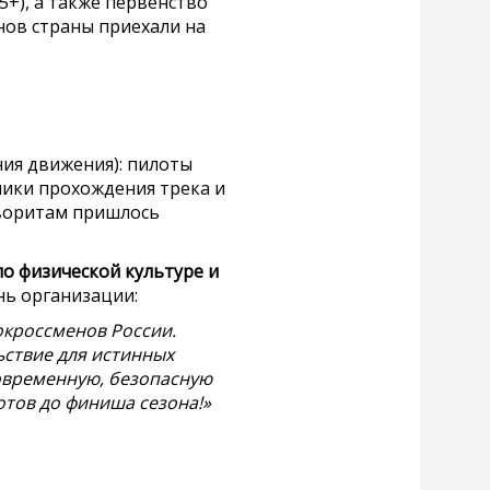
5+), а также первенство
онов страны приехали на
ия движения): пилоты
ники прохождения трека и
аворитам пришлось
о физической культуре и
ь организации:
окроссменов России.
ьствие для истинных
современную, безопасную
отов до финиша сезона!»