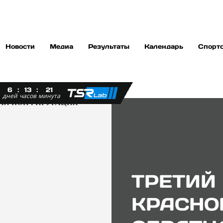
Новости
Медиа
Результаты
Календарь
Спорт
6
:
13
:
21
дней
часов
минута
ТРЕТИЙ 
КРАСНО