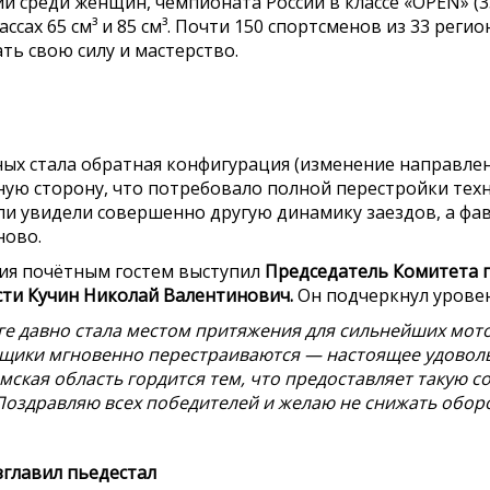
и среди женщин, чемпионата России в классе «OPEN» (3
ссах 65 см³ и 85 см³. Почти 150 спортсменов из 33 реги
ать свою силу и мастерство.
ых стала обратная конфигурация (изменение направлен
ую сторону, что потребовало полной перестройки тех
ли увидели совершенно другую динамику заездов, а ф
ново.
ия почётным гостем выступил
Председатель Комитета п
сти Кучин Николай Валентинович.
Он подчеркнул уровен
лге давно стала местом притяжения для сильнейших мот
онщики мгновенно перестраиваются — настоящее удовол
мская область гордится тем, что предоставляет такую 
Поздравляю всех победителей и желаю не снижать обор
зглавил пьедестал