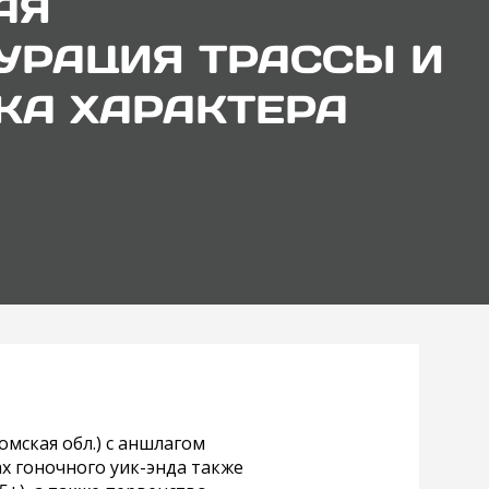
АЯ
УРАЦИЯ ТРАССЫ И
КА ХАРАКТЕРА
омская обл.) с аншлагом
х гоночного уик-энда также