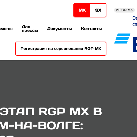
МХ
SХ
РЕКЛАМА
Для
смены
Документы
Контакты
прессы
Регистрация на соревнования RGP MX
ЭТАП RGP MX В
М-НА-ВОЛГЕ: