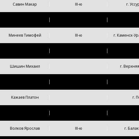
Савин Макар
III-ю
г. Усс
Мухин Егор
III-ю
г. Новоче
Минеев Тимофей
III-ю
г. Каменск-У
Карманов Артем
г. Тол
Шишин Михаил
г. Верхня
Сурков Евгений
I-ю
Кажаев Платон
г. 
Санников Тимофей
г.Екатер
Волков Ярослав
III-ю
г. Бала