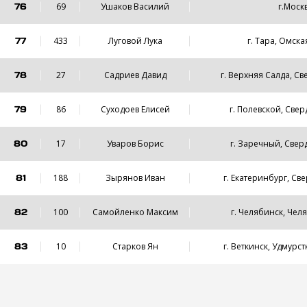
76
69
Ушаков Василий
г.Моск
77
433
Луговой Лука
г. Тара, Омска
78
27
Садриев Давид
г. Верхняя Салда, Св
79
86
Суходоев Елисей
г. Полевской, Свер
80
17
Уваров Борис
г. Заречный, Свер
81
188
Зырянов Иван
г. Екатеринбург, Св
82
100
Самойленко Максим
г. Челябинск, Чел
83
10
Старков Ян
г. Веткинск, Удмурс