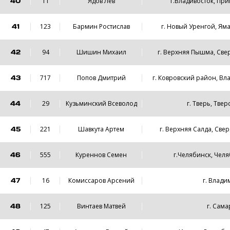
40
11
Ядов Лев
г.Владивосток, Пр
41
123
Бармин Ростислав
г. Новый Уренгой, Я
42
94
Шишин Михаил
г. Верхняя Пышма, Све
43
717
Попов Дмитрий
г. Ковровский район, Вл
44
29
Кузьминский Всеволод
г. Тверь, Твер
45
221
Шавкута Артем
г. Верхняя Салда, Све
46
555
Куреннов Семен
г.Челябинск, Челя
47
16
Комиссаров Арсений
г. Влад
48
125
Винтаев Матвей
г. Сама