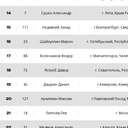
14
7
Сушко Александр
г. Ялта, Крым 
15
111
Недавний Захар
г.Екатеригбург, Све
16
23
Шайхуллин Мирон
г. Октябрьский, Респуб
17
88
Колесников Федор
г. Магнитогорск, Чел
18
72
Ястреб Давид
г. Севастополь, Ре
19
42
Дзырин Данил
г.Кемерово, Кеме
20
127
Архипкин Максим
г.Павловский Посад, 
21
18
Плетнёв Лев
г. Моск
22
31
Медведь Александр
г.Алушта, Крым 