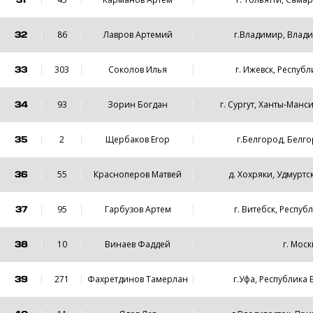
32
86
Лавров Артемий
г.Владимир, Влад
33
303
Соколов Илья
г. Ижевск, Респуб
34
93
Зорин Богдан
г. Сургут, Ханты-Манс
35
2
Щербаков Егор
г.Белгород, Белго
36
55
Красноперов Матвей
д. Хохряки, Удмуртс
37
95
Гарбузов Артем
г. Витебск, Респуб
38
10
Винаев Фаддей
г. Моск
39
271
Фахретдинов Тамерлан
г.Уфа, Республика