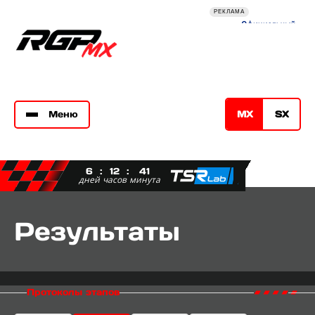
РЕКЛАМА
Меню
МХ
SХ
этап чемпионата России по Мотокроссу
6
:
12
:
41
дней
часов
минута
Результаты
Протоколы этапов