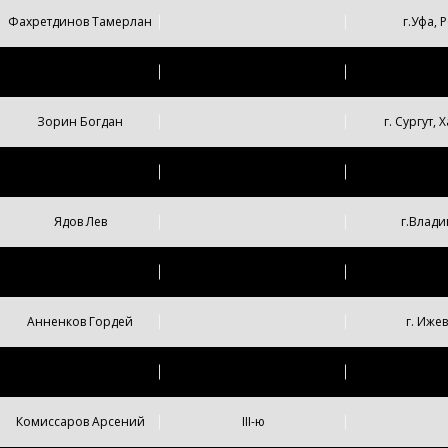
Фахретдинов Тамерлан
г.Уфа,
Плетнёв Лев
I-ю
Зорин Богдан
г. Сургут,
Куреннов Семен
г.Челя
Ядов Лев
г.Влади
Бармин Ростислав
II-ю
г. Новый 
Анненков Гордей
г. Иже
Шавкута Артем
г. Верхняя
Комиссаров Арсений
III-ю