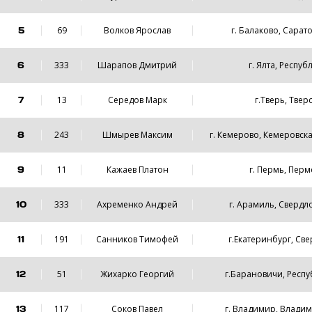
5
69
Волков Ярослав
г. Балаково, Сарат
6
333
Шарапов Дмитрий
г. Ялта, Респу
7
13
Cередов Марк
г.Тверь, Твер
8
243
Шмырев Максим
г. Кемерово, Кемеровска
9
11
Кажаев Платон
г. Пермь, Перм
10
333
Ахременко Андрей
г. Арамиль, Свердл
11
191
Санников Тимофей
г.Екатеринбург, Све
12
51
Жихарко Георгий
г.Барановичи, Респу
13
117
Соков Павел
г. Владимир, Влади