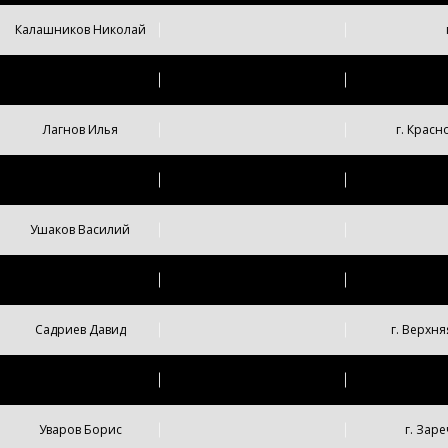
Калашников Николай
Щербаков Егор
г. Белго
Лагнов Илья
г. Крас
Нуфер Лев
Ушаков Василий
Луговой Лука
III-ю
г.
Садриев Давид
г. Верхня
Суходоев Елисей
г. Поле
Уваров Борис
г. Зар