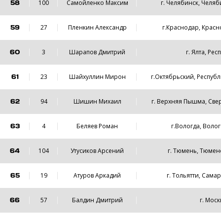
58
100
Самойленко Максим
г. Челябинск, Челяб
59
27
Пленкин Александр
г.Краснодар, Крас
60
3
Шарапов Дмитрий
г. Ялта, Рес
61
23
Шайхуллин Мирон
г.Октябрьский, Респуб
62
94
Шишин Михаил
г. Верхняя Пышма, Све
63
4
Беляев Роман
г.Вологда, Волог
64
104
Утусиков Арсений
г. Тюмень, Тюмен
65
19
Атуров Аркадий
г. Тольятти, Сама
66
57
Балдин Дмитрий
г. Моск