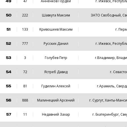
49
47
Анненков Гордей
г. Ижевск, Респуб
50
222
Шавкута Максим
ЗАТО Свободный, Св
51
133
Кривошеев Максим
г. Пер
52
777
Русских Данил
г. Ижевск, Респуб
53
3
Голубев Петр
г.Владимир, Влад
54
72
Ястреб Давид
г. Севаст
55
81
Гудилин Алексей
г.Арамиль, Сверд
56
888
Малинецкий Арсений
г. Сургут, Ханты-Манс
57
11
Недавний Захар
г. Екатеринбург, Св