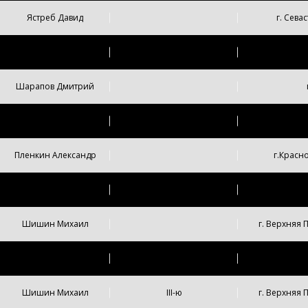
Ястреб Давид
г. Сева
Самойленко Максим
г. Челяб
Шарапов Дмитрий
Малинецкий Арсений
г. Сургут,
Пленкин Александр
г.Красн
Шайхуллин Мирон
I-ю
г.Октябрьск
Шишин Михаил
г. Верхняя
Недавний Захар
г. Екате
Шишин Михаил
III-ю
г. Верхняя