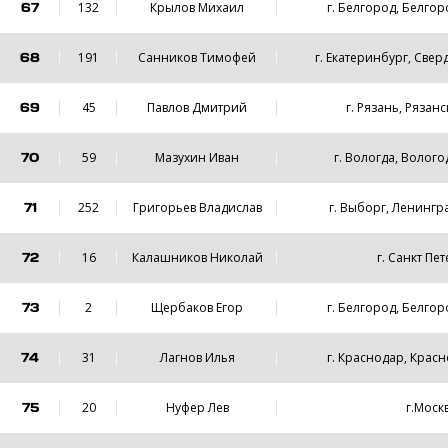
67
132
Крылов Михаил
г. Белгород, Белгор
68
191
Санников Тимофей
г. Екатеринбург, Свер
69
45
Павлов Дмитрий
г. Рязань, Рязан
70
59
Мазухин Иван
г. Вологда, Волого
71
252
Григорьев Владислав
г. Выборг, Ленингр
72
16
Калашников Николай
г. Санкт Пе
73
2
Щербаков Егор
г. Белгород, Белгор
74
31
Лагнов Илья
г. Краснодар, Крас
75
20
Нуфер Лев
г.Моск