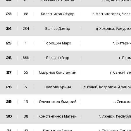
23
88
Колесников Фёдор
г. Магнитогорск, Чел
24
234
Заляев Дамир
д. Хохряки, Удмуртс
25
1
Торощин Марк
г. Екатери
26
888
Бельков Егор
г. Пер
27
55
Смирнов Константин
г. Санкт-Пе
28
5
Павлова Арина
д. Ручей, Ковровский райо
29
13
Олешников Дмитрий
г. Севаст
30
38
Константинов Матвей
г. Ижевск, Респуб
31
43
Карманов Артем
г. Тольятти, Сама