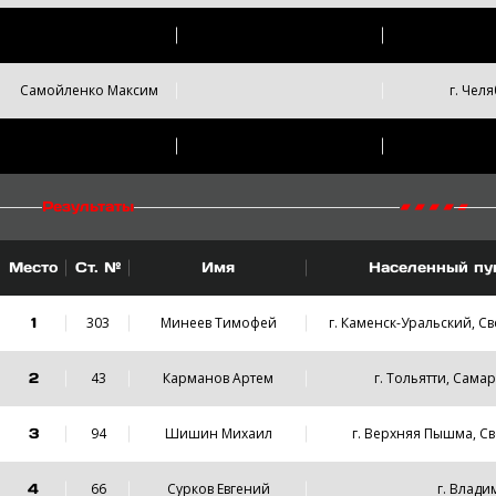
Зырянов Иван
г. Екате
Самойленко Максим
г. Чел
Старков Ян
III-ю
г. Ветки
Результаты
Место
Ст. №
Имя
Населенный пун
1
303
Минеев Тимофей
г. Каменск-Уральский, С
2
43
Карманов Артем
г. Тольятти, Сама
3
94
Шишин Михаил
г. Верхняя Пышма, Св
4
66
Сурков Евгений
г. Влад